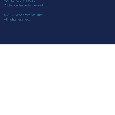
DOL No Fear Act Data
Oficina del inspector general
© 2023 Department of Labor.
All rights reserved.