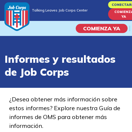
Skip
CONECTAR
Talking Leaves Job Corps Center
to
COMIENZ
Talking Leaves Job Corps Center
YA
main
content
COMIENZA YA
Programas
Informes y resultados
Vida En El Campus Universita
de Job Corps
Habilidades académicas
Viaje de la carrera
¿Desea obtener más información sobre
estos informes? Explore nuestra Guía de
Estudiar
informes de OMS para obtener más
información.
Programas de Entrenamient